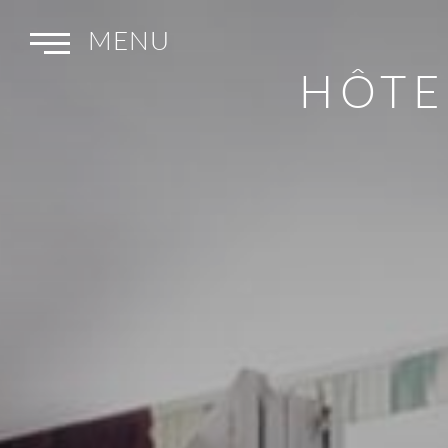
MENU
HÔTE